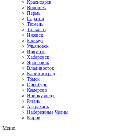
Красноярск
Воронеж
Пермь
Саратов
Тюмень
Тольятти
Ижевск
Барнаул
Ульяновск
Иркутск
Хабаровск
Ярославль
Владивосток
Калининград
Томск
Оренбург
Кемерово
Новокузнецк
Рязань
Астрахань
Набережные Челны
Киров
Меню